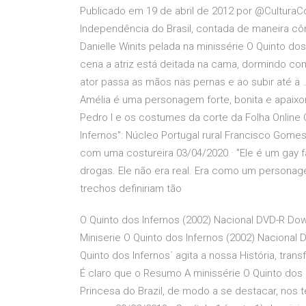
Publicado em 19 de abril de 2012 por @Cultura
Independência do Brasil, contada de maneira cô
Danielle Winits pelada na minissérie O Quinto do
cena a atriz está deitada na cama, dormindo co
ator passa as mãos nas pernas e ao subir até a 
Amélia é uma personagem forte, bonita e apaixo
Pedro I e os costumes da corte da Folha Online
Infernos": Núcleo Portugal rural Francisco Gome
com uma costureira 03/04/2020 · "Ele é um gay f
drogas. Ele não era real. Era como um personag
trechos definiriam tão
O Quinto dos Infernos (2002) Nacional DVD-R Dow
Miniserie O Quinto dos Infernos (2002) Nacional 
Quinto dos Infernos´ agita a nossa História, tra
É claro que o Resumo A minissérie O Quinto dos
Princesa do Brazil, de modo a se destacar, nos