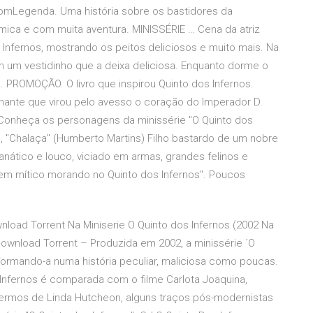
ComLegenda. Uma história sobre os bastidores da
mica e com muita aventura. MINISSÉRIE … Cena da atriz
s Infernos, mostrando os peitos deliciosos e muito mais. Na
m um vestidinho que a deixa deliciosa. Enquanto dorme o
… PROMOÇÃO. O livro que inspirou Quinto dos Infernos.
nante que virou pelo avesso o coração do Imperador D.
 Conheça os personagens da minissérie "O Quinto dos
s, "Chalaça" (Humberto Martins) Filho bastardo de um nobre
anático e louco, viciado em armas, grandes felinos e
em mítico morando no Quinto dos Infernos". Poucos
nload Torrent Na Miniserie O Quinto dos Infernos (2002 Na
Download Torrent – Produzida em 2002, a minissérie ´O
nsformando-a numa história peculiar, maliciosa como poucas.
 Infernos é comparada com o filme Carlota Joaquina,
 termos de Linda Hutcheon, alguns traços pós-modernistas