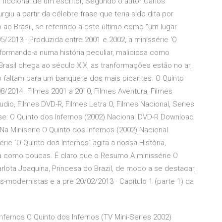
a ficcional de um escritor, Segundo o autor Carlos
rgiu a partir da célebre frase que teria sido dita por
 ao Brasil, se referindo a este último como “um lugar
5/2013 · Produzida entre 2001 e 2002, a minissérie ‘O
nsformando-a numa história peculiar, maliciosa como
Brasil chega ao século XIX, as tranformações estão no ar,
o faltam para um banquete dos mais picantes. O Quinto
8/2014. Filmes 2001 a 2010, Filmes Aventura, Filmes
dio, Filmes DVD-R, Filmes Letra O, Filmes Nacional, Series
e: O Quinto dos Infernos (2002) Nacional DVD-R Download
 Na Miniserie O Quinto dos Infernos (2002) Nacional
ie ´O Quinto dos Infernos´ agita a nossa História,
sa como poucas. É claro que o Resumo A minissérie O
lota Joaquina, Princesa do Brazil, de modo a se destacar,
modernistas e a pre­ 20/02/2013 · Capítulo 1 (parte 1) da
Infernos O Quinto dos Infernos (TV Mini-Series 2002)