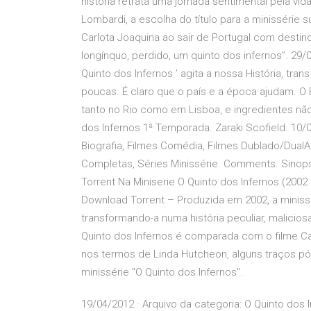
história retrata uma jornada sentimental pela vid
Lombardi, a escolha do título para a minissérie su
Carlota Joaquina ao sair de Portugal com destino
longínquo, perdido, um quinto dos infernos”. 29/0
Quinto dos Infernos ’ agita a nossa História, tra
poucas. É claro que o país e a época ajudam. O 
tanto no Rio como em Lisboa, e ingredientes nã
dos Infernos 1ª Temporada. Zaraki Scofield. 10/0
Biografia, Filmes Comédia, Filmes Dublado/DualAu
Completas, Séries Minissérie. Comments. Sinops
Torrent Na Miniserie O Quinto dos Infernos (2002
Download Torrent – Produzida em 2002, a minissér
transformando-a numa história peculiar, malicio
Quinto dos Infernos é comparada com o filme Car
nos termos de Linda Hutcheon, alguns traços pós-
minissérie "O Quinto dos Infernos".
19/04/2012 · Arquivo da categoria: O Quinto dos 