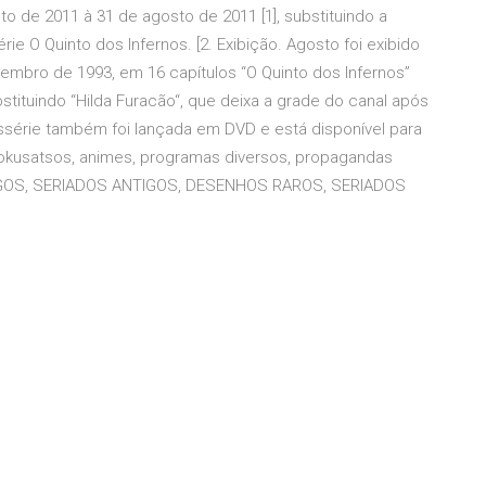
to de 2011 à 31 de agosto de 2011 [1], substituindo a
ie O Quinto dos Infernos. [2. Exibição. Agosto foi exibido
tembro de 1993, em 16 capítulos “O Quinto dos Infernos”
ubstituindo “Hilda Furacão“, que deixa a grade do canal após
inissérie também foi lançada em DVD e está disponível para
Tokusatsos, animes, programas diversos, propagandas
TIGOS, SERIADOS ANTIGOS, DESENHOS RAROS, SERIADOS