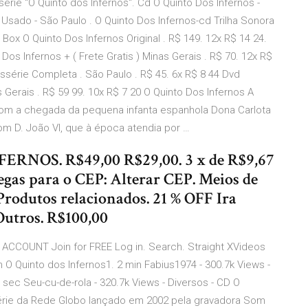
ssérie "O Quinto dos Infernos". Cd O Quinto Dos Infernos -
. Usado - São Paulo . O Quinto Dos Infernos-cd Trilha Sonora
 Box O Quinto Dos Infernos Original . R$ 149. 12x R$ 14 24.
Dos Infernos + ( Frete Gratis ) Minas Gerais . R$ 70. 12x R$
ssérie Completa . São Paulo . R$ 45. 6x R$ 8 44 Dvd
s Gerais . R$ 59 99. 10x R$ 7 20 O Quinto Dos Infernos A
om a chegada da pequena infanta espanhola Dona Carlota
om D. João VI, que à época atendia por …
NOS. R$49,00 R$29,00. 3 x de R$9,67
egas para o CEP: Alterar CEP. Meios de
Produtos relacionados. 21 % OFF Ira
Outros. R$100,00
ACCOUNT Join for FREE Log in. Search. Straight XVideos
in O Quinto dos Infernos1. 2 min Fabius1974 - 300.7k Views -
 sec Seu-cu-de-rola - 320.7k Views - Diversos - CD O
érie da Rede Globo lançado em 2002 pela gravadora Som