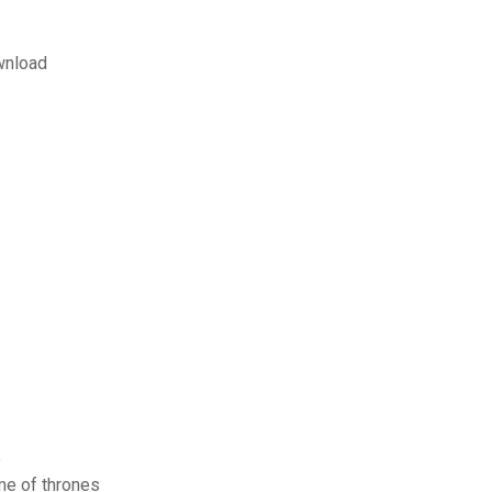
wnload
e
me of thrones