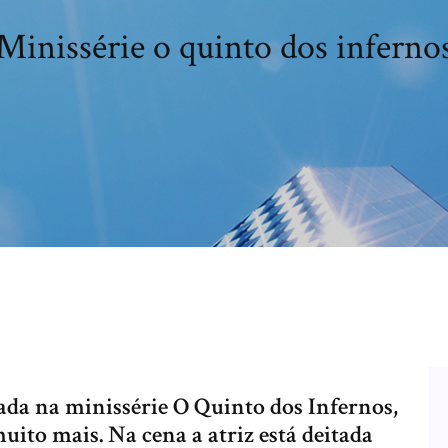
Minissérie o quinto dos inferno
ada na minissérie O Quinto dos Infernos,
uito mais. Na cena a atriz está deitada