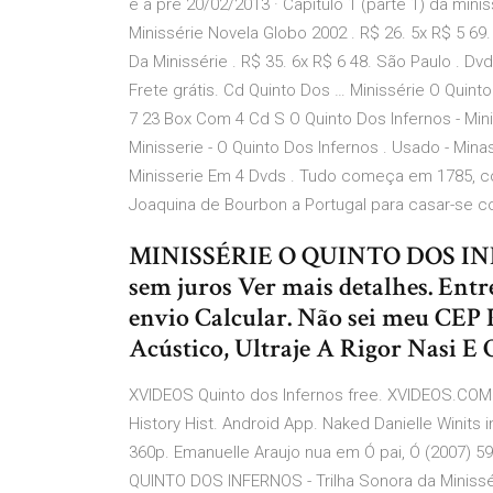
e a pre­ 20/02/2013 · Capítulo 1 (parte 1) da mini
Minissérie Novela Globo 2002 . R$ 26. 5x R$ 5 69
Da Minissérie . R$ 35. 6x R$ 6 48. São Paulo . Dvd
Frete grátis. Cd Quinto Dos … Minissérie O Quinto 
7 23 Box Com 4 Cd S O Quinto Dos Infernos - Mini
Minisserie - O Quinto Dos Infernos . Usado - Mina
Minisserie Em 4 Dvds . Tudo começa em 1785, c
Joaquina de Bourbon a Portugal para casar-se c
MINISSÉRIE O QUINTO DOS INFER
sem juros Ver mais detalhes. Entr
envio Calcular. Não sei meu CEP 
Acústico, Ultraje A Rigor Nasi E 
XVIDEOS Quinto dos Infernos free. XVIDEOS.COM 
History Hist. Android App. Naked Danielle Winits 
360p. Emanuelle Araujo nua em Ó pai, Ó (2007) 59
QUINTO DOS INFERNOS - Trilha Sonora da Miniss